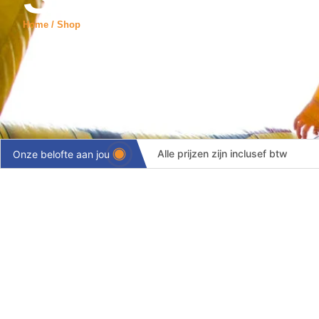
Home / Shop
Alle prijzen zijn inclusef btw
Onze belofte aan jou
Levering binnen 24 uur
Volledige ontzorging