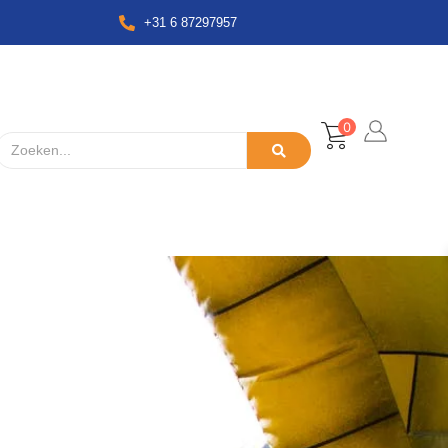
+31 6 87297957
0