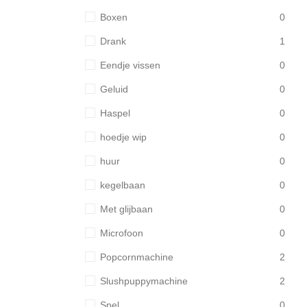
Boxen
0
Drank
1
Eendje vissen
0
Geluid
0
Haspel
0
hoedje wip
0
huur
0
kegelbaan
0
Met glijbaan
0
Microfoon
0
Popcornmachine
2
Slushpuppymachine
2
Spel
0