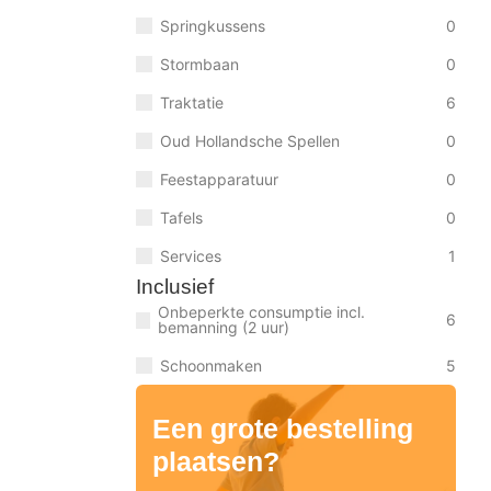
Springkussens
0
Stormbaan
0
Traktatie
6
Oud Hollandsche Spellen
0
Feestapparatuur
0
Tafels
0
Services
1
Inclusief
Onbeperkte consumptie incl.
6
bemanning (2 uur)
Schoonmaken
5
Een grote bestelling
plaatsen?