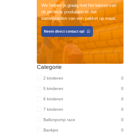
We helpen je graag met het kiezen van
de perfecte producten en het
samenstellen van een pakket op maat.
Neem direct contact op!
Categorie
2 kinderen
0
5 kinderen
0
6 kinderen
0
7 kinderen
0
Ballonpomp race
0
Bankjes
0