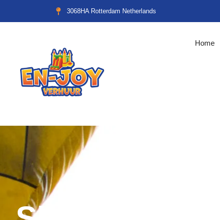
3068HA Rotterdam Netherlands
Home
Shop