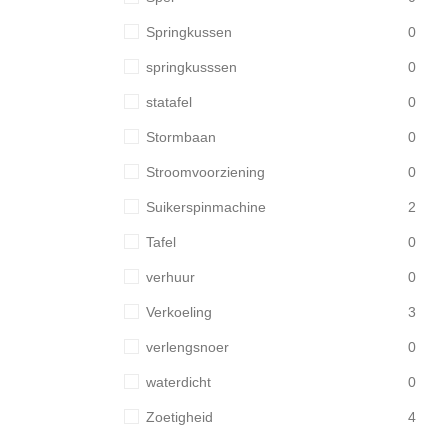
Springkussen
0
springkusssen
0
statafel
0
Stormbaan
0
Stroomvoorziening
0
Suikerspinmachine
2
Tafel
0
verhuur
0
Verkoeling
3
verlengsnoer
0
waterdicht
0
Zoetigheid
4