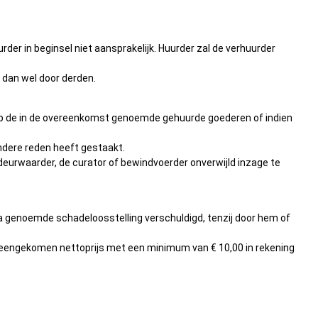
rder in beginsel niet aansprakelijk. Huurder zal de verhuurder
m dan wel door derden.
n, op de in de overeenkomst genoemde gehuurde goederen of indien
andere reden heeft gestaakt.
 deurwaarder, de curator of bewindvoerder onverwijld inzage te
na genoemde schadeloosstelling verschuldigd, tenzij door hem of
vereengekomen nettoprijs met een minimum van € 10,00 in rekening