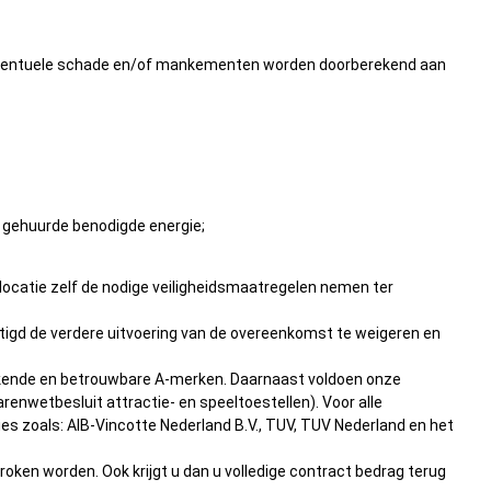
e. Eventuele schade en/of mankementen worden doorberekend aan
t gehuurde benodigde energie;
 locatie zelf de nodige veiligheidsmaatregelen nemen ter
htigd de verdere uitvoering van de overeenkomst te weigeren en
bekende en betrouwbare A-merken. Daarnaast voldoen onze
renwetbesluit attractie- en speeltoestellen). Voor alle
es zoals: AIB-Vincotte Nederland B.V., TUV, TUV Nederland en het
roken worden. Ook krijgt u dan u volledige contract bedrag terug