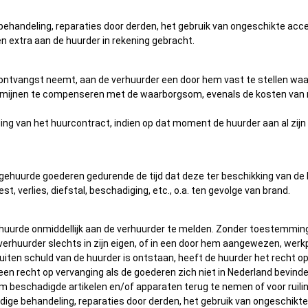
behandeling, reparaties door derden, het gebruik van ongeschikte acces
 extra aan de huurder in rekening gebracht.
 in ontvangst neemt, aan de verhuurder een door hem vast te stellen w
rmijnen te compenseren met de waarborgsom, evenals de kosten van repa
ging van het huurcontract, indien op dat moment de huurder aan al zijn
e gehuurde goederen gedurende de tijd dat deze ter beschikking van de
verlies, diefstal, beschadiging, etc., o.a. ten gevolge van brand.
 gehuurde onmiddellijk aan de verhuurder te melden. Zonder toestemmin
erhuurder slechts in zijn eigen, of in een door hem aangewezen, werkp
uiten schuld van de huurder is ontstaan, heeft de huurder het recht 
een recht op vervanging als de goederen zich niet in Nederland bevin
 om beschadigde artikelen en/of apparaten terug te nemen of voor ruili
ndige behandeling, reparaties door derden, het gebruik van ongeschikte