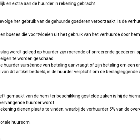
k en extra aan de huurder in rekening gebracht.
gevolge het gebruik van de gehuurde goederen veroorzaakt, is de verhuu
en en boetes die voortvloeien uit het gebruik van het verhuurde door he
en beslag wordt gelegd op huurder zijn roerende of onroerende goedere
reigen te worden geschaad.
n de huurder surséance van betaling aanvraagt of zijn betaling om een 
 van dit artikel bedoeld, is de huurder verplicht om de beslagleggende
eeft gemaakt van de hem ter beschikking gestelde zaken is hij de hier
e vervangende huurder wordt
errekening dienen plaats te vinden, waarbij de verhuurder 5% van de o
totale huursom.
t