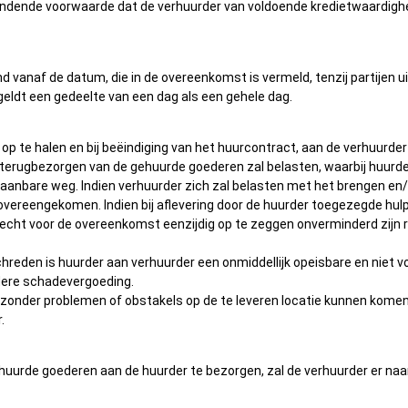
nde voorwaarde dat de verhuurder van voldoende kredietwaardigheid va
 vanaf de datum, die in de overeenkomst is vermeld, tenzij partijen uit
 geldt een gedeelte van een dag als een gehele dag.
op te halen en bij beëindiging van het huurcontract, aan de verhuurder t
erugbezorgen van de gehuurde goederen zal belasten, waarbij huurder 
gaanbare weg. Indien verhuurder zich zal belasten met het brengen en
 is. overeengekomen. Indien bij aflevering door de huurder toegezegde 
recht voor de overeenkomst eenzijdig op te zeggen onverminderd zijn 
hreden is huurder aan verhuurder een onmiddellijk opeisbare en niet vo
dere schadevergoeding.
nder problemen of obstakels op de te leveren locatie kunnen komen. Wi
.
gehuurde goederen aan de huurder te bezorgen, zal de verhuurder er n