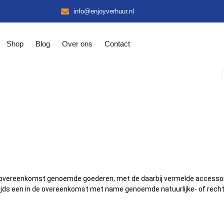
info@enjoyverhuur.nl
Shop
Blog
Over ons
Contact
overeenkomst genoemde goederen, met de daarbij vermelde accessoires
ijds een in de overeenkomst met name genoemde natuurlijke- of recht