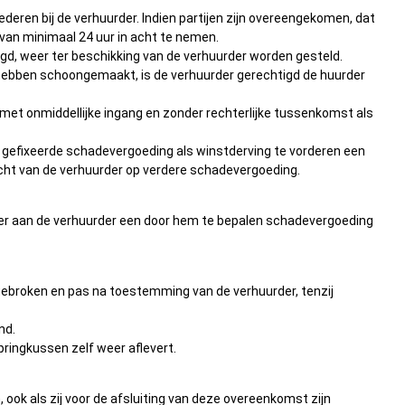
ren bij de verhuurder. Indien partijen zijn overeengekomen, dat
van minimaal 24 uur in acht te nemen.
nigd, weer ter beschikking van de verhuurder worden gesteld.
ou hebben schoongemaakt, is de verhuurder gerechtigd de huurder
g met onmiddellijke ingang en zonder rechterlijke tussenkomst als
van gefixeerde schadevergoeding als winstderving te vorderen een
echt van de verhuurder op verdere schadevergoeding.
rder aan de verhuurder een door hem te bepalen schadevergoeding
angebroken en pas na toestemming van de verhuurder, tenzij
nd.
pringkussen zelf weer aflevert.
ook als zij voor de afsluiting van deze overeenkomst zijn