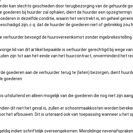
der kan slechts geschieden door terugbezorging van de gehuurde goede
 goederen bij huurder zal ophalen, dient de huurder een opzegtermijn 
oederen in dezelfde conditie, waarin het verstrekt is, en geheel gerei
 beschadigd zijn, c.q. dat de huurder de goederen niet of gebrekkig z
 is de verhuurder bevoegd de huurovereenkomst zonder ingebrekestellin
vorige lid van dit artikel bepaalde is verhuurder gerechtigd bij wege 
ouden zijn tot aan het einde van het huurcontract, onverminderd het r
urde goederen aan de verhuurder terug te (laten) bezorgen, dient huu
de goederen.
is uitsluitend en alleen mogelijk van die goederen die nog niet zijn a
. Indien dit niet het geval is, zullen er schoonmaakkosten worden bereke
oor het afbouwen. Dit is uiteraard ook van toepassing wanneer u het s
eldig indien schriftelijk overeengekomen. Mondelinge nevenafspraken, 