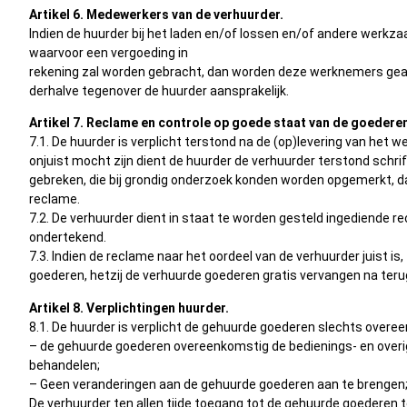
Artikel 6. Medewerkers van de verhuurder.
Indien de huurder bij het laden en/of lossen en/of andere werk
waarvoor een vergoeding in
rekening zal worden gebracht, dan worden deze werknemers geac
derhalve tegenover de huurder aansprakelijk.
Artikel 7. Reclame en controle op goede staat van de goedere
7.1. De huurder is verplicht terstond na de (op)levering van het
onjuist mocht zijn dient de huurder de verhuurder terstond schrift
gebreken, die bij grondig onderzoek konden worden opgemerkt, d
reclame.
7.2. De verhuurder dient in staat te worden gesteld ingediende re
ondertekend.
7.3. Indien de reclame naar het oordeel van de verhuurder juist i
goederen, hetzij de verhuurde goederen gratis vervangen na teru
Artikel 8. Verplichtingen huurder.
8.1. De huurder is verplicht de gehuurde goederen slechts overe
– de gehuurde goederen overeenkomstig de bedienings- en overige
behandelen;
– Geen veranderingen aan de gehuurde goederen aan te brengen
De verhuurder ten allen tijde toegang tot de gehuurde goederen 