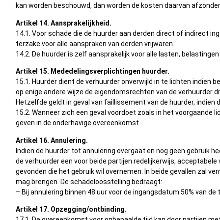
kan worden beschouwd, dan worden de kosten daarvan afzonderlij
Artikel 14. Aansprakelijkheid.
14.1. Voor schade die de huurder aan derden direct of indirect in
terzake voor alle aanspraken van derden vrijwaren.
14.2. De huurder is zelf aansprakelijk voor alle lasten, belasting
Artikel 15. Mededelingsverplichtingen huurder.
15.1. Huurder dient de verhuurder onverwijld in te lichten indi
op enige andere wijze de eigendomsrechten van de verhuurder d
Hetzelfde geldt in geval van faillissement van de huurder, indie
15.2. Wanneer zich een geval voordoet zoals in het voorgaande lid
geven in de onderhavige overeenkomst.
Artikel 16. Annulering.
Indien de huurder tot annulering overgaat en nog geen gebruik h
de verhuurder een voor beide partijen redelijkerwijs, acceptabel
gevonden die het gebruik wil overnemen. In beide gevallen zal v
mag brengen. De schadeloosstelling bedraagt:
– Bij annulering binnen 48 uur voor de ingangsdatum 50% van de 
Artikel 17. Opzegging/ontbinding.
17.1. De overeenkomst voor onbepaalde tijd kan door partijen me