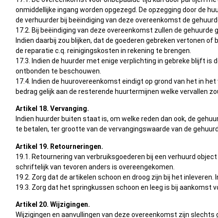
onmiddellijke ingang worden opgezegd. De opzegging door de huur
de verhuurder bij beëindiging van deze overeenkomst de gehuurde
17.2. Bij beëindiging van deze overeenkomst zullen de gehuurde g
Indien daarbij zou blijken, dat de goederen gebreken vertonen of
de reparatie c.q. reinigingskosten in rekening te brengen.
17.3. Indien de huurder met enige verplichting in gebreke blijft
ontbonden te beschouwen.
17.4. Indien de huurovereenkomst eindigt op grond van het in het 
bedrag gelijk aan de resterende huurtermijnen welke vervallen z
Artikel 18. Vervanging.
Indien huurder buiten staat is, om welke reden dan ook, de gehu
te betalen, ter grootte van de vervangingswaarde van de gehuur
Artikel 19. Retourneringen.
19.1. Retournering van verbruiksgoederen bij een verhuurd object 
schriftelijk van tevoren anders is overeengekomen.
19.2. Zorg dat de artikelen schoon en droog zijn bij het inleveren
19.3. Zorg dat het springkussen schoon en leeg is bij aankomst v
Artikel 20. Wijzigingen.
Wijzigingen en aanvullingen van deze overeenkomst zijn slechts g