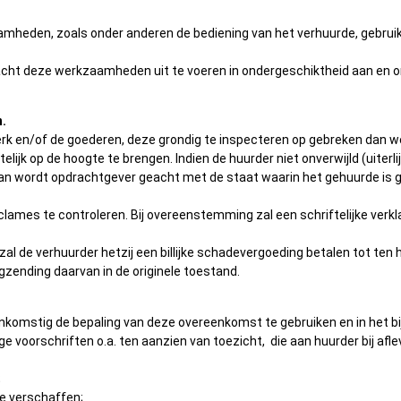
zaamheden, zoals onder anderen de bediening van het verhuurde, gebr
ht deze werkzaamheden uit te voeren in ondergeschiktheid aan en ond
n.
 werk en/of de goederen, deze grondig te inspecteren op gebreken dan 
elijk op de hoogte te brengen. Indien de huurder niet onverwijld (uiterli
an wordt opdrachtgever geacht met de staat waarin het gehuurde is ge
clames te controleren. Bij overeenstemming zal een schriftelijke verkl
s, zal de verhuurder hetzij een billijke schadevergoeding betalen tot 
gzending daarvan in de originele toestand.
enkomstig de bepaling van deze overeenkomst te gebruiken en in het b
 voorschriften o.a. ten aanzien van toezicht, die aan huurder bij afl
;
te verschaffen;