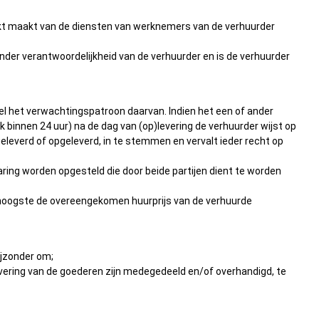
uikt maakt van de diensten van werknemers van de verhuurder
er verantwoordelijkheid van de verhuurder en is de verhuurder
wel het verwachtingspatroon daarvan. Indien het een of ander
jk binnen 24 uur) na de dag van (op)levering de verhuurder wijst op
leverd of opgeleverd, in te stemmen en vervalt ieder recht op
aring worden opgesteld die door beide partijen dient te worden
ten hoogste de overeengekomen huurprijs van de verhuurde
ijzonder om;
evering van de goederen zijn medegedeeld en/of overhandigd, te