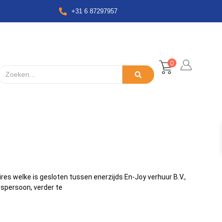
+31 6 87297957
0
 welke is gesloten tussen enerzijds En-Joy verhuur B.V.,
spersoon, verder te