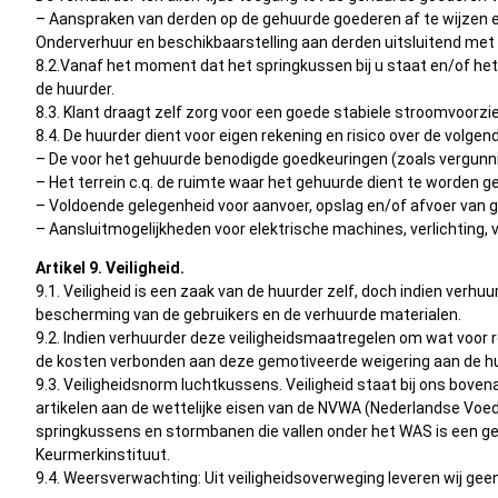
– Aanspraken van derden op de gehuurde goederen af te wijzen en
Onderverhuur en beschikbaarstelling aan derden uitsluitend met
8.2.Vanaf het moment dat het springkussen bij u staat en/of h
de huurder.
8.3. Klant draagt zelf zorg voor een goede stabiele stroomvoorzie
8.4. De huurder dient voor eigen rekening en risico over de volge
– De voor het gehuurde benodigde goedkeuringen (zoals vergunni
– Het terrein c.q. de ruimte waar het gehuurde dient te worden g
– Voldoende gelegenheid voor aanvoer, opslag en/of afvoer van 
– Aansluitmogelijkheden voor elektrische machines, verlichting, 
Artikel 9. Veiligheid.
9.1. Veiligheid is een zaak van de huurder zelf, doch indien ver
bescherming van de gebruikers en de verhuurde materialen.
9.2. Indien verhuurder deze veiligheidsmaatregelen om wat voor 
de kosten verbonden aan deze gemotiveerde weigering aan de huu
9.3. Veiligheidsnorm luchtkussens. Veiligheid staat bij ons bo
artikelen aan de wettelijke eisen van de NVWA (Nederlandse Voeds
springkussens en stormbanen die vallen onder het WAS is een gel
Keurmerkinstituut.
9.4. Weersverwachting: Uit veiligheidsoverweging leveren wij gee