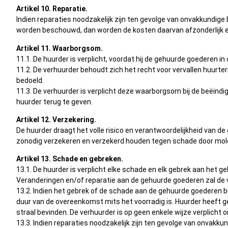
Artikel 10. Reparatie.
Indien reparaties noodzakelijk zijn ten gevolge van onvakkundige 
worden beschouwd, dan worden de kosten daarvan afzonderlijk en
Artikel 11. Waarborgsom.
11.1. De huurder is verplicht, voordat hij de gehuurde goederen
11.2. De verhuurder behoudt zich het recht voor vervallen huurte
bedoeld.
11.3. De verhuurder is verplicht deze waarborgsom bij de beëindi
huurder terug te geven.
Artikel 12. Verzekering.
De huurder draagt het volle risico en verantwoordelijkheid van d
zonodig verzekeren en verzekerd houden tegen schade door molest, 
Artikel 13. Schade en gebreken.
13.1. De huurder is verplicht elke schade en elk gebrek aan het
Veranderingen en/of reparatie aan de gehuurde goederen zal de v
13.2. Indien het gebrek of de schade aan de gehuurde goederen b
duur van de overeenkomst mits het voorradig is. Huurder heeft g
straal bevinden. De verhuurder is op geen enkele wijze verplicht
13.3. Indien reparaties noodzakelijk zijn ten gevolge van onvakku