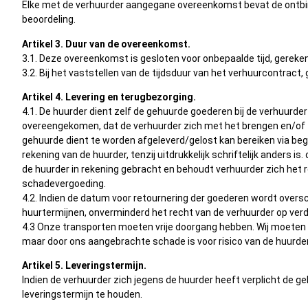
Elke met de verhuurder aangegane overeenkomst bevat de ontbinde
beoordeling.
Artikel 3. Duur van de overeenkomst.
3.1. Deze overeenkomst is gesloten voor onbepaalde tijd, gerekend
3.2. Bij het vaststellen van de tijdsduur van het verhuurcontract,
Artikel 4. Levering en terugbezorging.
4.1. De huurder dient zelf de gehuurde goederen bij de verhuurder 
overeengekomen, dat de verhuurder zich met het brengen en/of t
gehuurde dient te worden afgeleverd/gelost kan bereiken via be
rekening van de huurder, tenzij uitdrukkelijk schriftelijk anders
de huurder in rekening gebracht en behoudt verhuurder zich het 
schadevergoeding.
4.2. Indien de datum voor retournering der goederen wordt oversc
huurtermijnen, onverminderd het recht van de verhuurder op ver
4.3 Onze transporten moeten vrije doorgang hebben. Wij moeten zo
maar door ons aangebrachte schade is voor risico van de huurder
Artikel 5. Leveringstermijn.
Indien de verhuurder zich jegens de huurder heeft verplicht de 
leveringstermijn te houden.