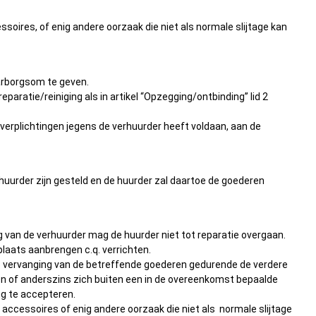
soires, of enig andere oorzaak die niet als normale slijtage kan
aarborgsom te geven.
ratie/reiniging als in artikel “Opzegging/ontbinding” lid 2
 verplichtingen jegens de verhuurder heeft voldaan, aan de
 huurder zijn gesteld en de huurder zal daartoe de goederen
g van de verhuurder mag de huurder niet tot reparatie overgaan.
laats aanbrengen c.q. verrichten.
op vervanging van de betreffende goederen gedurende de verdere
den of anderszins zich buiten een in de overeenkomst bepaalde
ng te accepteren.
 accessoires of enig andere oorzaak die niet als normale slijtage