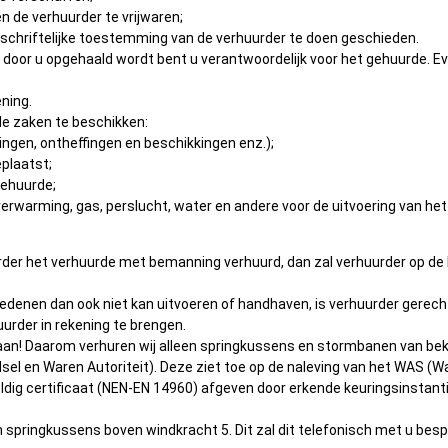
 de verhuurder te vrijwaren;
 schriftelijke toestemming van de verhuurder te doen geschieden.
et door u opgehaald wordt bent u verantwoordelijk voor het gehuurd
ning.
nde zaken te beschikken:
ngen, ontheffingen en beschikkingen enz.);
eplaatst;
gehuurde;
verwarming, gas, perslucht, water en andere voor de uitvoering van he
huurder het verhuurde met bemanning verhuurd, dan zal verhuurder op de
redenen dan ook niet kan uitvoeren of handhaven, is verhuurder gerec
rder in rekening te brengen.
venaan! Daarom verhuren wij alleen springkussens en stormbanen van 
el en Waren Autoriteit). Deze ziet toe op de naleving van het WAS (Wa
dig certificaat (NEN-EN 14960) afgeven door erkende keuringsinstanti
n springkussens boven windkracht 5. Dit zal dit telefonisch met u besp