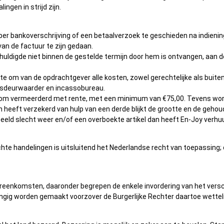
ngen in strijd zijn.
per bankoverschrijving of een betaalverzoek te geschieden na indiening
an de factuur te zijn gedaan.
schuldigde niet binnen de gestelde termijn door hem is ontvangen, aan
e om van de opdrachtgever alle kosten, zowel gerechtelijke als buiteng
tsdeurwaarder en incassobureau.
som vermeerderd met rente, met een minimum van €75,00. Tevens word
ich heeft verzekerd van hulp van een derde blijkt de grootte en de geho
eeld slecht weer en/of een overboekte artikel dan heeft En-Joy verhuu
chte handelingen is uitsluitend het Nederlandse recht van toepassin
vereenkomsten, daaronder begrepen de enkele invordering van het versch
angig worden gemaakt voorzover de Burgerlijke Rechter daartoe wetteli