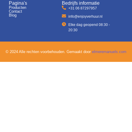
Pagina's
Bedrijfs informatie
Producten
+31 06 87297957
Contact
Blog
info@enjoyverhuur.nl
Elke dag geopend 08:30 -
20:30
© 2024 Alle rechten voorbehouden. Gemaakt door
elmeremanuels.com