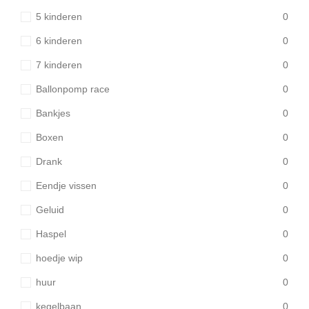
5 kinderen
0
6 kinderen
0
7 kinderen
0
Ballonpomp race
0
Bankjes
0
Boxen
0
Drank
0
Eendje vissen
0
Geluid
0
Haspel
0
hoedje wip
0
huur
0
kegelbaan
0