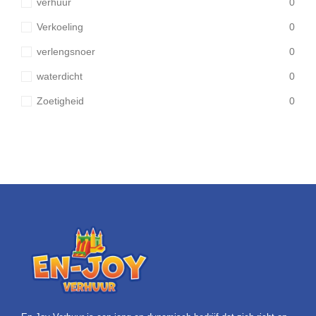
verhuur
0
Verkoeling
0
verlengsnoer
0
waterdicht
0
Zoetigheid
0