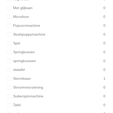
Met glijbaan
0
Microfoon
0
Popcornmachine
0
Slushpuppymachine
0
Spel
0
Springkussen
0
springkusssen
0
statafel
0
Stormbaan
1
Stroomvoorziening
0
Suikerspinmachine
0
Tafel
0