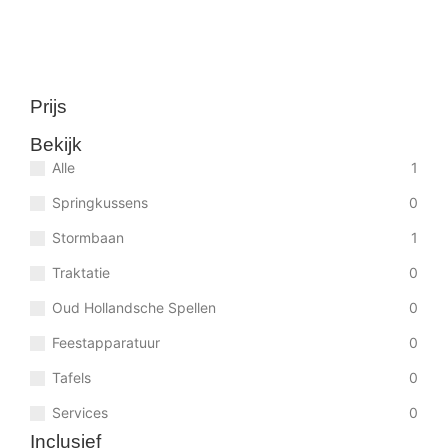
Bekijk details
Bij te boeken:
Prijs
Bekijk
Alle
1
Springkussens
0
Stormbaan
1
Traktatie
0
Oud Hollandsche Spellen
0
Feestapparatuur
0
Tafels
0
Services
0
Inclusief