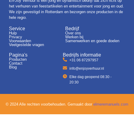
En-Joy Verhuur is een jong en dynamisch bedrijf dat zich richt op
het verhuren van feestartikelen en entertainment voor jong en oud.
We zijn gevestigd in Rotterdam en bezorgen onze producten in de
hele regio.
Service
Bedrijf
Hulp
Over ons
Privacy
Werken bij
Voorwaarden
Samenwerken en goede doelen
Veelgestelde vragen
Pagina's
Bedrijfs informatie
Producten
+31 06 87297957
Contact
Blog
info@enjoyverhuur.nl
Elke dag geopend 08:30 -
20:30
© 2024 Alle rechten voorbehouden. Gemaakt door
elmeremanuels.com