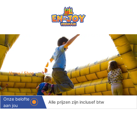
Shop
Home / Shop
Onze belofte
Alle prijzen zijn inclusef btw
aan jou
Levering binnen 24 uur
Volledige ontzorging