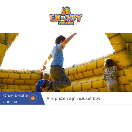
Shop
Home / Shop
Onze belofte
Alle prijzen zijn inclusef btw
aan jou
Levering binnen 24 uur
Volledige ontzorging