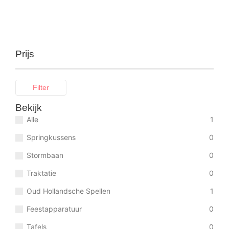
Bekijk details
Bij te boeken:
Prijs
Filter
Bekijk
Alle
1
Springkussens
0
Stormbaan
0
Traktatie
0
Oud Hollandsche Spellen
1
Feestapparatuur
0
Tafels
0