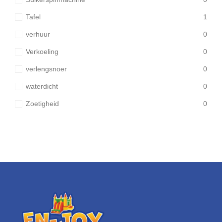
Tafel
1
verhuur
0
Verkoeling
0
verlengsnoer
0
waterdicht
0
Zoetigheid
0