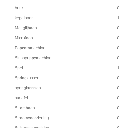
huur
0
kegelbaan
1
Met glijbaan
0
Microfoon
0
Popcornmachine
0
Slushpuppymachine
0
Spel
1
Springkussen
0
springkusssen
0
statafel
0
Stormbaan
0
Stroomvoorziening
0
Suikerspinmachine
0