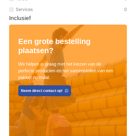
Services
0
Inclusief
Een grote bestelling
plaatsen?
We helpen je graag met het kiezen van de
perfecte producten en het samenstellen van een
pakket op maat.
Neem direct contact op!