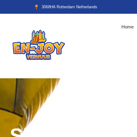
3068HA Rotterdam Netherlands
Home
Shop