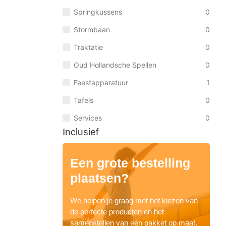
Springkussens
0
Stormbaan
0
Traktatie
0
Oud Hollandsche Spellen
0
Feestapparatuur
1
Tafels
0
Services
0
Inclusief
Een grote bestelling
plaatsen?
We helpen je graag met het kiezen van
de perfecte producten en het
samenstellen van een pakket op maat.