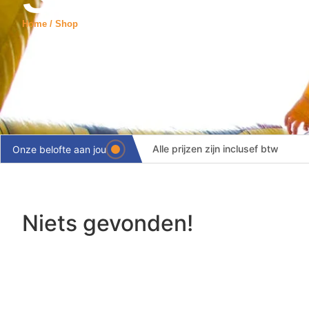
Home / Shop
Alle prijzen zijn inclusef btw
Onze belofte aan jou
Levering binnen 24 uur
Volledige ontzorging
Niets gevonden!