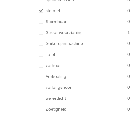
statafel
0
Stormbaan
0
Stroomvoorziening
1
Suikerspinmachine
0
Tafel
0
verhuur
0
Verkoeling
0
verlengsnoer
0
waterdicht
0
Zoetigheid
0