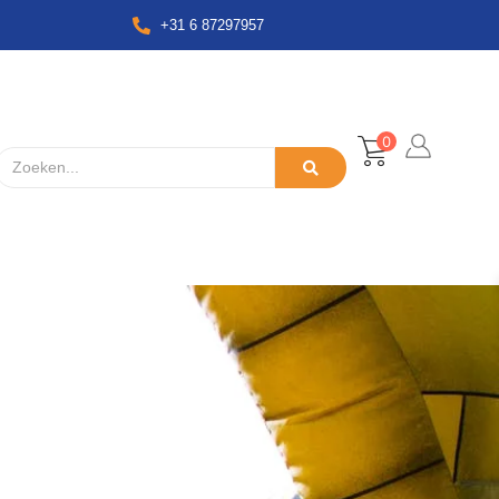
+31 6 87297957
0