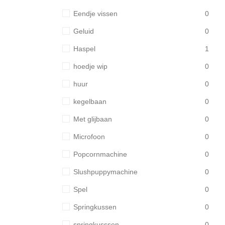
Eendje vissen
0
Geluid
0
Haspel
1
hoedje wip
0
huur
0
kegelbaan
0
Met glijbaan
0
Microfoon
0
Popcornmachine
0
Slushpuppymachine
0
Spel
0
Springkussen
0
springkusssen
0