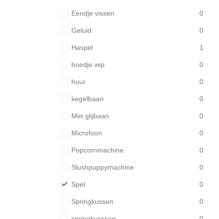
Eendje vissen
0
Geluid
0
Haspel
1
hoedje wip
0
huur
0
kegelbaan
0
Met glijbaan
0
Microfoon
0
Popcornmachine
0
Slushpuppymachine
0
Spel
0
Springkussen
0
springkusssen
0