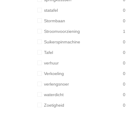
statafel
0
Stormbaan
0
Stroomvoorziening
1
Suikerspinmachine
0
Tafel
0
verhuur
0
Verkoeling
0
verlengsnoer
0
waterdicht
0
Zoetigheid
0