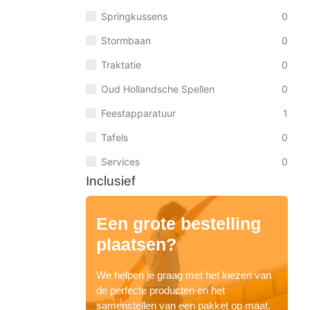
Springkussens
0
Stormbaan
0
Traktatie
0
Oud Hollandsche Spellen
0
Feestapparatuur
1
Tafels
0
Services
0
Inclusief
Een grote bestelling
plaatsen?
We helpen je graag met het kiezen van
de perfecte producten en het
samenstellen van een pakket op maat.