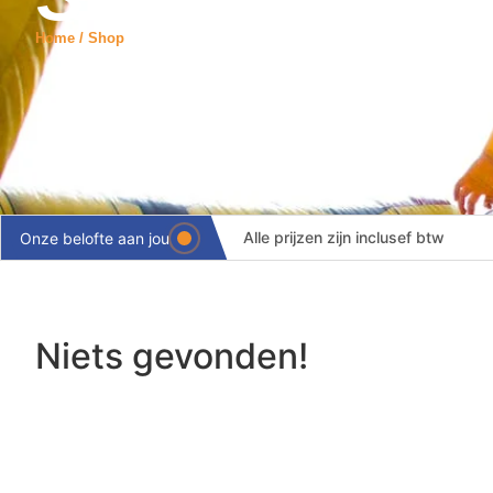
Home / Shop
Alle prijzen zijn inclusef btw
Onze belofte aan jou
Levering binnen 24 uur
Volledige ontzorging
Niets gevonden!