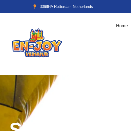
3068HA Rotterdam Netherlands
Home
Shop