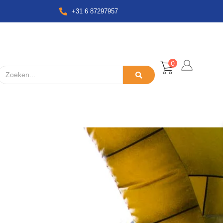
+31 6 87297957
0