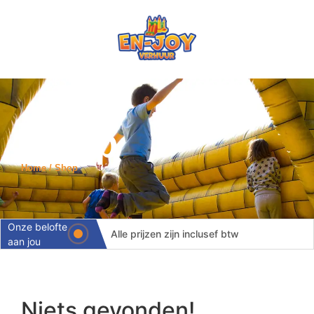
Shop
Home / Shop
Onze belofte
Alle prijzen zijn inclusef btw
aan jou
Levering binnen 24 uur
Volledige ontzorging
Niets gevonden!