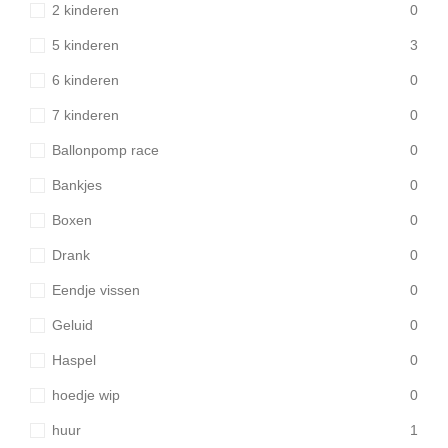
2 kinderen
0
5 kinderen
3
6 kinderen
0
7 kinderen
0
Ballonpomp race
0
Bankjes
0
Boxen
0
Drank
0
Eendje vissen
0
Geluid
0
Haspel
0
hoedje wip
0
huur
1