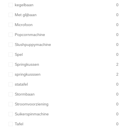
kegelbaan
0
Met glijbaan
0
Microfoon
0
Popcornmachine
0
Slushpuppymachine
0
Spel
0
Springkussen
2
springkusssen
2
statafel
0
Stormbaan
0
Stroomvoorziening
0
Suikerspinmachine
0
Tafel
0