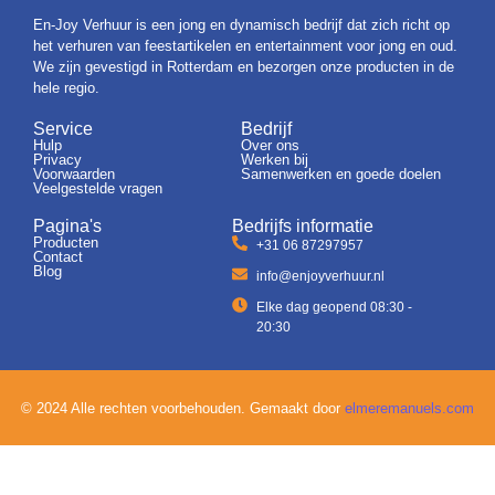
En-Joy Verhuur is een jong en dynamisch bedrijf dat zich richt op
het verhuren van feestartikelen en entertainment voor jong en oud.
We zijn gevestigd in Rotterdam en bezorgen onze producten in de
hele regio.
Service
Bedrijf
Hulp
Over ons
Privacy
Werken bij
Voorwaarden
Samenwerken en goede doelen
Veelgestelde vragen
Pagina's
Bedrijfs informatie
Producten
+31 06 87297957
Contact
Blog
info@enjoyverhuur.nl
Elke dag geopend 08:30 -
20:30
© 2024 Alle rechten voorbehouden. Gemaakt door
elmeremanuels.com