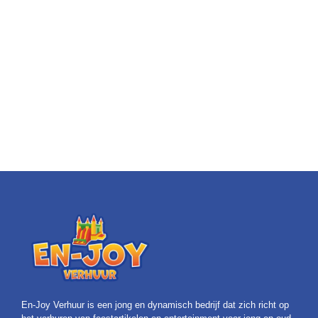
En-Joy Verhuur is een jong en dynamisch bedrijf dat zich richt op